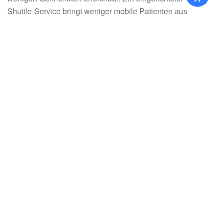
Shuttle-Service bringt weniger mobile Patienten aus
beiden Häusern zum Bummeln in die Fußgängerzone.
Patienten mit eingeschränkter Belastungsmöglichkeit sei
gesagt, dass schon die sehr schön angelegten
Außenbereiche direkt an unseren Einrichtungen auf
gepflasterten Wegen gut erreichbar sind und hier zum
Verweilen einladen.
Die weniger eingeschränkten Patienten können die
schöne Umgebung des Harzes mit seinen vielen
(Rad-)Wanderwegen erkunden.
Lesen Sie hier mehr zu unserer Umgebung
und erhalten
Sie zahlreiche Freizeittipps.
Gollée GmbH & Co.